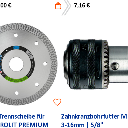
,00 €
7,16 €
rennscheibe für
Zahnkranzbohrfutter 
TYROLIT PREMIUM
3-16mm | 5/8"