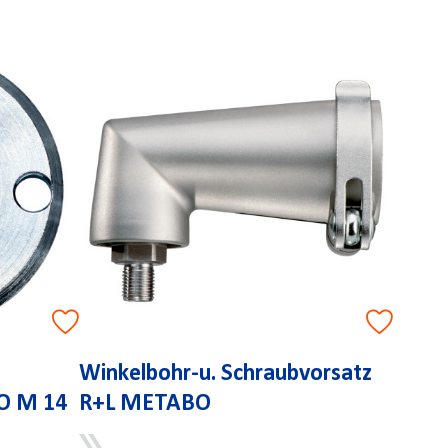
Winkelbohr-u. Schraubvorsatz
BO M 14
R+L METABO