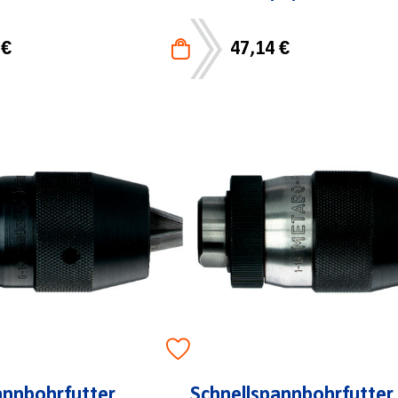
 €
47,14 €
annbohrfutter
Schnellspannbohrfutter