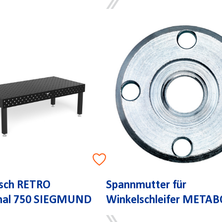
isch RETRO
Spannmutter für
onal 750 SIEGMUND
Winkelschleifer META