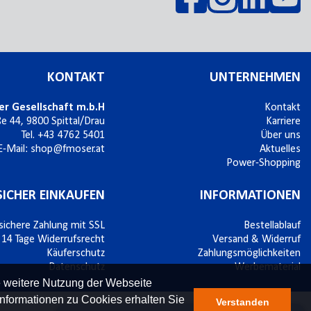
KONTAKT
UNTERNEHMEN
er Gesellschaft m.b.H
Kontakt
ße 44,
9800
Spittal/Drau
Karriere
Tel.
+43 4762 5401
Über uns
E-Mail:
shop@fmoser.at
Aktuelles
Power-Shopping
SICHER EINKAUFEN
INFORMATIONEN
sichere Zahlung mit SSL
Bestellablauf
14 Tage Widerrufsrecht
Versand & Widerruf
Käuferschutz
Zahlungsmöglichkeiten
Datenschutz
Werbematerial
e weitere Nutzung der Webseite
nformationen zu Cookies erhalten Sie
Verstanden