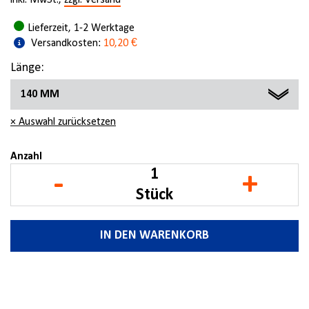
inkl. MwSt.,
zzgl. Versand
Lieferzeit, 1-2 Werktage
Versandkosten:
10,20 €
Länge:
140 MM
× Auswahl zurücksetzen
140 MM
160 MM
Anzahl
-
+
Stück
IN DEN WARENKORB