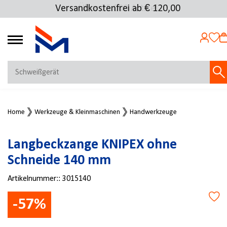
Versandkostenfrei ab € 120,00
Über 25.000 Artikel
4.69
MEIN KONTO
Home
Werkzeuge & Kleinmaschinen
Handwerkzeuge
Jetzt anmelden
NEU BEI FMOSER?
Langbeckzange KNIPEX ohne
Jetzt registrieren
Schneide 140 mm
Artikelnummer::
3015140
-57%