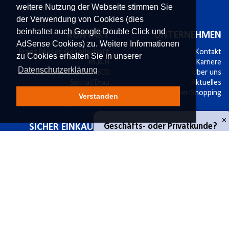
weitere Nutzung der Webseite stimmen Sie
der Verwendung von Cookies (dies
beinhaltet auch Google Double Click und
KONTAKT
UNTERNEHMEN
AdSense Cookies) zu. Weitere Informationen
Franz Moser Gesellschaft
Kontakt
zu Cookies erhalten Sie in unserer
m.b.H
Karriere
Datenschutzerklärung
Bünkerstraße 44,
9800
Über uns
Spittal/Drau
Aktuelles
Tel.
+43 4762 5401 287
Power-Shopping
Verstanden
E-Mail:
shop@fmoser.at
×
Geschäfts- oder Privatkunde?
SICHER EINKAUFEN
INFORMATIONEN
sichere Zahlung mit SSL
Bestellablauf
Geschäftskunde
14 Tage Widerrufsrecht
Versand & Widerruf
Käuferschutz
Zahlungsmöglichkeiten
Datenschutz
Werbematerial
Privatkunde
Impressum
Privatsphäre und Datenschutz
AGB