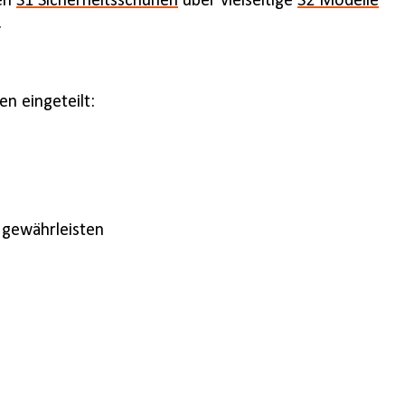
ten
S1 Sicherheitsschuhen
über vielseitige
S2 Modelle
.
n eingeteilt:
 gewährleisten