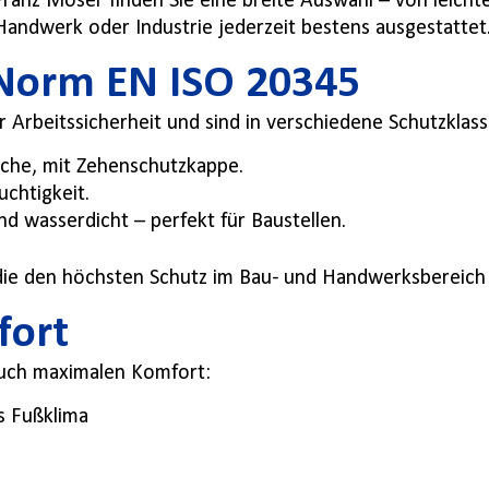
 Franz Moser finden Sie eine breite Auswahl – von leich
, Handwerk oder Industrie jederzeit bestens ausgestattet
 Norm EN ISO 20345
rbeitssicherheit und sind in verschiedene Schutzklasse
iche, mit Zehenschutzkappe.
uchtigkeit.
nd wasserdicht – perfekt für Baustellen.
 die den höchsten Schutz im Bau- und Handwerksbereich
fort
auch maximalen Komfort:
s Fußklima