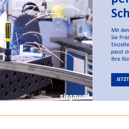
Sc
Mit den
Sie Präz
Einzelt
passt s
Ihre Rü
JETZ