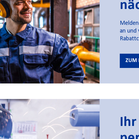
näc
Melden 
an und 
Rabatt
ZUM 
Ihr
pe