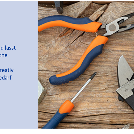
d lässt
nche
reativ
edarf