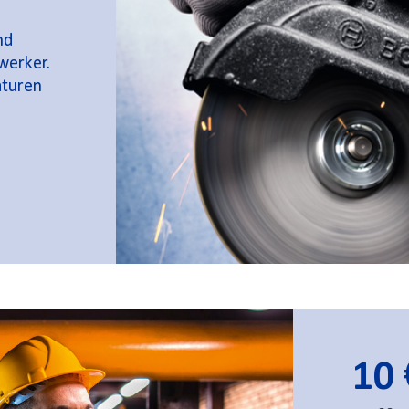
nd
werker.
aturen
10 