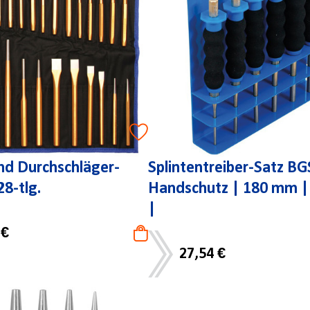
nd Durchschläger-
Splintentreiber-Satz BG
8-tlg.
Handschutz | 180 mm |
|
 €
27,54 €