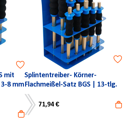
S mit
Splintentreiber- Körner-
 3-8 mm
Flachmeißel-Satz BGS | 13-tlg.
71,94 €