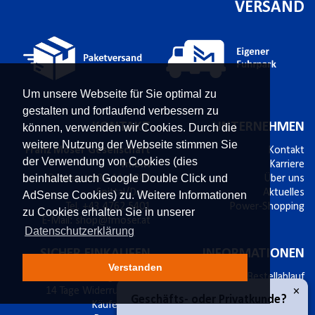
VERSAND
Um unsere Webseite für Sie optimal zu
gestalten und fortlaufend verbessern zu
KONTAKT
UNTERNEHMEN
können, verwenden wir Cookies. Durch die
weitere Nutzung der Webseite stimmen Sie
Franz Moser Gesellschaft
Kontakt
der Verwendung von Cookies (dies
m.b.H
Karriere
beinhaltet auch Google Double Click und
Bünkerstraße 44,
9800
Über uns
Spittal/Drau
Aktuelles
AdSense Cookies) zu. Weitere Informationen
Tel.
+43 4762 5401
Power-Shopping
zu Cookies erhalten Sie in unserer
E-Mail:
shop@fmoser.at
Datenschutzerklärung
SICHER EINKAUFEN
INFORMATIONEN
Verstanden
sichere Zahlung mit SSL
Bestellablauf
×
14 Tage Widerrufsrecht
Versand & Widerruf
Geschäfts- oder Privatkunde?
Käuferschutz
Zahlungsmöglichkeiten