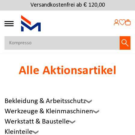
Versandkostenfrei ab € 120,00
Kostenlose Rücksendung
4.72
MEIN KONTO
Alle Aktionsartikel
Jetzt anmelden
NEU BEI FMOSER?
Jetzt registrieren
Bekleidung & Arbeitsschutz
Werkzeuge & Kleinmaschinen
Werkstatt & Baustelle
Kleinteile