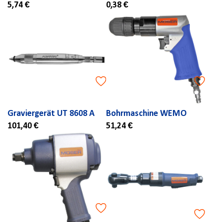
5,74 €
0,38 €
Graviergerät UT 8608 A
Bohrmaschine WEMO
101,40 €
51,24 €