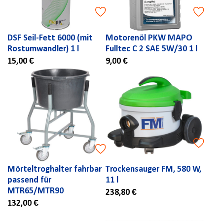
DSF Seil-Fett 6000 (mit
Motorenöl PKW MAPO
Rostumwandler) 1 l
Fulltec C 2 SAE 5W/30 1 l
15,00 €
9,00 €
Mörteltroghalter fahrbar
Trockensauger FM, 580 W,
passend für
11 l
MTR65/MTR90
238,80 €
132,00 €