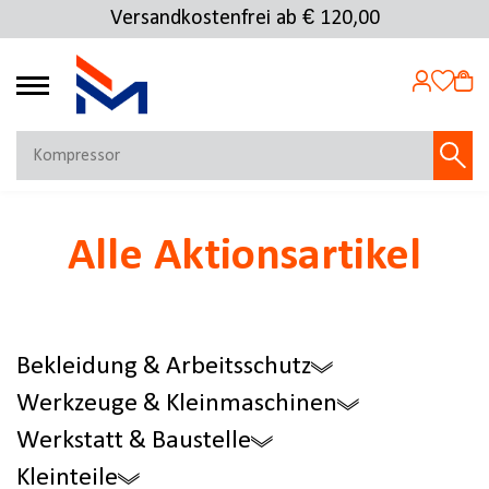
Versandkostenfrei ab € 120,00
Kostenlose Rücksendung
4.69
MEIN KONTO
Alle Aktionsartikel
Jetzt anmelden
NEU BEI FMOSER?
Jetzt registrieren
Bekleidung & Arbeitsschutz
Werkzeuge & Kleinmaschinen
Werkstatt & Baustelle
Kleinteile