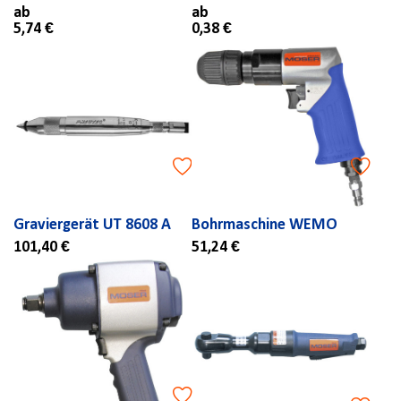
ab
ab
5,74 €
0,38 €
Graviergerät UT 8608 A
Bohrmaschine WEMO
101,40 €
51,24 €