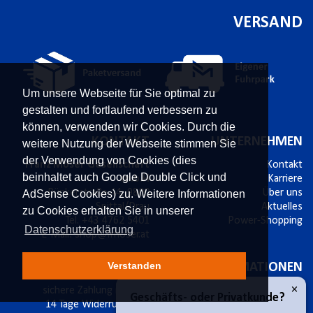
VERSAND
Um unsere Webseite für Sie optimal zu
gestalten und fortlaufend verbessern zu
können, verwenden wir Cookies. Durch die
KONTAKT
UNTERNEHMEN
weitere Nutzung der Webseite stimmen Sie
der Verwendung von Cookies (dies
Franz Moser Gesellschaft
Kontakt
beinhaltet auch Google Double Click und
m.b.H
Karriere
Bünkerstraße 44,
9800
Über uns
AdSense Cookies) zu. Weitere Informationen
Spittal/Drau
Aktuelles
zu Cookies erhalten Sie in unserer
Tel.
+43 4762 5401
Power-Shopping
Datenschutzerklärung
E-Mail:
shop@fmoser.at
Verstanden
SICHER EINKAUFEN
INFORMATIONEN
×
sichere Zahlung mit SSL
Bestellablauf
Geschäfts- oder Privatkunde?
14 Tage Widerrufsrecht
Versand & Widerruf