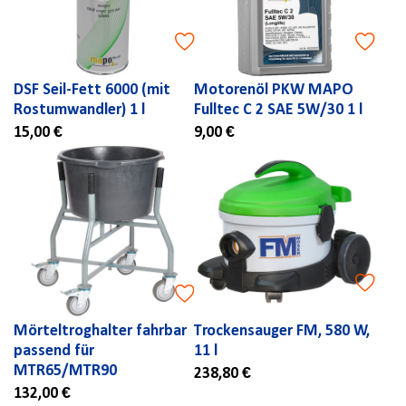
DSF Seil-Fett 6000 (mit
Motorenöl PKW MAPO
Rostumwandler) 1 l
Fulltec C 2 SAE 5W/30 1 l
15,00 €
9,00 €
Mörteltroghalter fahrbar
Trockensauger FM, 580 W,
passend für
11 l
MTR65/MTR90
238,80 €
132,00 €