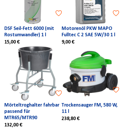
DSF Seil-Fett 6000 (mit
Motorenöl PKW MAPO
Rostumwandler) 1 l
Fulltec C 2 SAE 5W/30 1 l
15,00 €
9,00 €
Mörteltroghalter fahrbar
Trockensauger FM, 580 W,
passend für
11 l
MTR65/MTR90
238,80 €
132,00 €