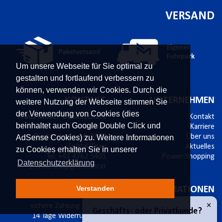
VERSAND
Um unsere Webseite für Sie optimal zu
gestalten und fortlaufend verbessern zu
können, verwenden wir Cookies. Durch die
KONTAKT
UNTERNEHMEN
weitere Nutzung der Webseite stimmen Sie
der Verwendung von Cookies (dies
Franz Moser Gesellschaft
Kontakt
beinhaltet auch Google Double Click und
m.b.H
Karriere
Bünkerstraße 44,
9800
Über uns
AdSense Cookies) zu. Weitere Informationen
Spittal/Drau
Aktuelles
zu Cookies erhalten Sie in unserer
Tel.
+43 4762 5401
Power-Shopping
Datenschutzerklärung
E-Mail:
shop@fmoser.at
Verstanden
SICHER EINKAUFEN
INFORMATIONEN
×
sichere Zahlung mit SSL
Bestellablauf
Geschäfts- oder Privatkunde?
14 Tage Widerrufsrecht
Versand & Widerruf