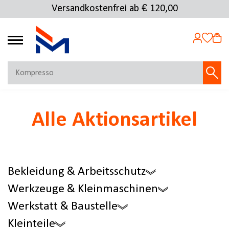
Versandkostenfrei ab € 120,00
Kostenlose Rücksendung
4.69
MEIN KONTO
Alle Aktionsartikel
Jetzt anmelden
NEU BEI FMOSER?
Jetzt registrieren
Bekleidung & Arbeitsschutz
Werkzeuge & Kleinmaschinen
Werkstatt & Baustelle
Kleinteile