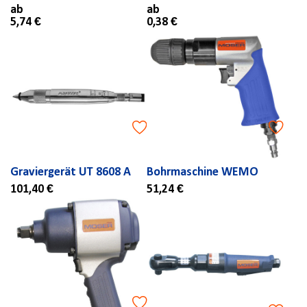
ab
ab
5,74 €
0,38 €
Graviergerät UT 8608 A
Bohrmaschine WEMO
101,40 €
51,24 €