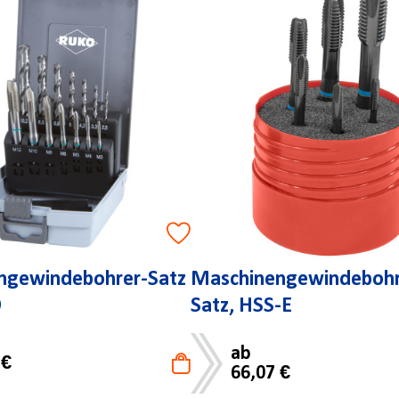
ngewindebohrer-Satz
Maschinengewindebohr
O
Satz, HSS-E
ab
 €
66,07 €