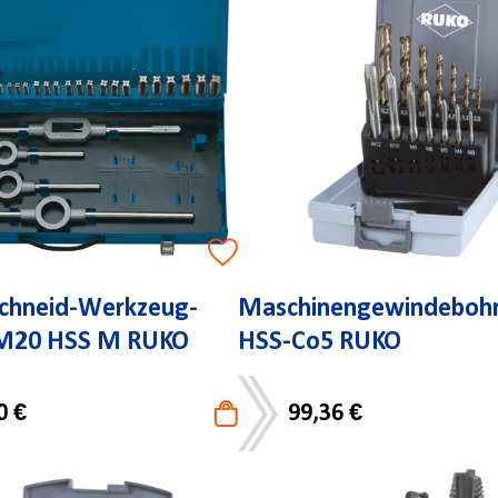
chneid-Werkzeug-
Maschinengewindebohr
M20 HSS M RUKO
HSS-Co5 RUKO
0 €
99,36 €