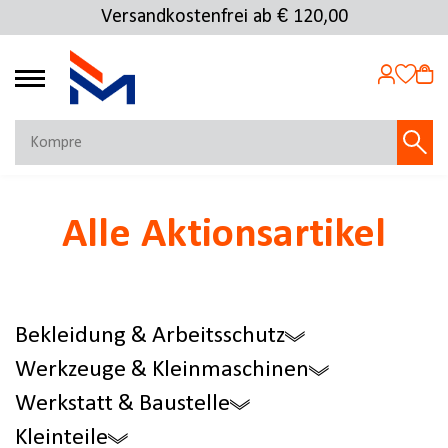
Versandkostenfrei ab € 120,00
Kostenlose Rücksendung
4.72
MEIN KONTO
Alle Aktionsartikel
Jetzt anmelden
NEU BEI FMOSER?
Jetzt registrieren
Bekleidung & Arbeitsschutz
Werkzeuge & Kleinmaschinen
Werkstatt & Baustelle
Kleinteile