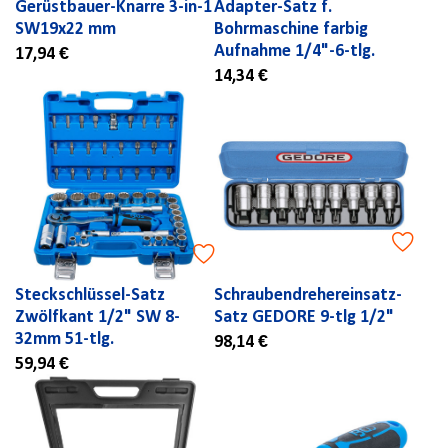
Gerüstbauer-Knarre 3-in-1
Adapter-Satz f.
SW19x22 mm
Bohrmaschine farbig
Aufnahme 1/4"-6-tlg.
17,94 €
14,34 €
Steckschlüssel-Satz
Schraubendrehereinsatz-
Zwölfkant 1/2" SW 8-
Satz GEDORE 9-tlg 1/2"
32mm 51-tlg.
98,14 €
59,94 €