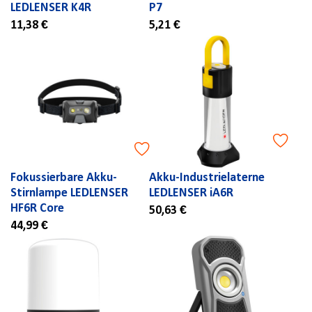
LEDLENSER K4R
P7
11,38 €
5,21 €
Fokussierbare Akku-
Akku-Industrielaterne
Stirnlampe LEDLENSER
LEDLENSER iA6R
HF6R Core
50,63 €
44,99 €