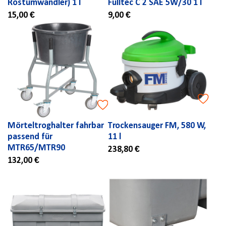
Rostumwandler) 1 l
Fulltec C 2 SAE 5W/30 1 l
15,00 €
9,00 €
Mörteltroghalter fahrbar
Trockensauger FM, 580 W,
passend für
11 l
MTR65/MTR90
238,80 €
132,00 €