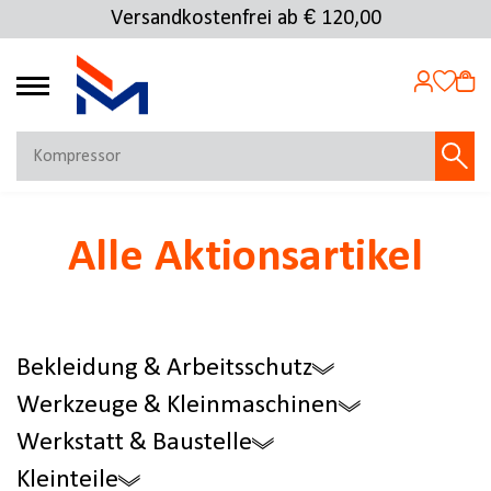
Versandkostenfrei ab € 120,00
Kostenlose Rücksendung
4.72
MEIN KONTO
Alle Aktionsartikel
Jetzt anmelden
NEU BEI FMOSER?
Jetzt registrieren
Bekleidung & Arbeitsschutz
Werkzeuge & Kleinmaschinen
Werkstatt & Baustelle
Kleinteile