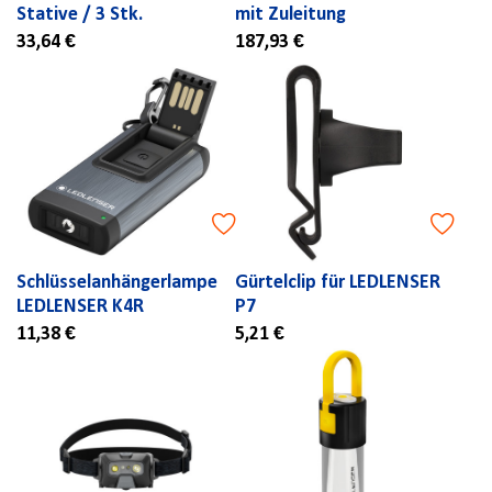
Stative / 3 Stk.
mit Zuleitung
33,64 €
187,93 €
Schlüsselanhängerlampe
Gürtelclip für LEDLENSER
LEDLENSER K4R
P7
11,38 €
5,21 €