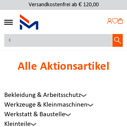
Versandkostenfrei ab € 120,00
4.72
MEIN KONTO
Alle Aktionsartikel
Jetzt anmelden
NEU BEI FMOSER?
Jetzt registrieren
Bekleidung & Arbeitsschutz
Werkzeuge & Kleinmaschinen
Werkstatt & Baustelle
Kleinteile