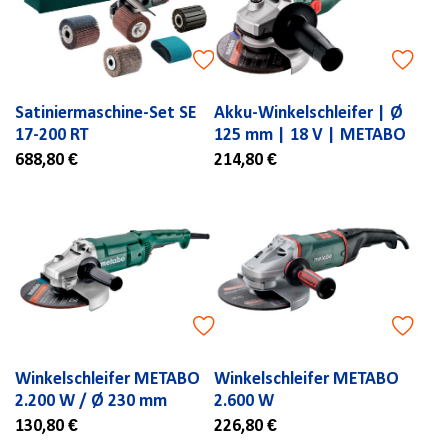
Satiniermaschine-Set SE
Akku-Winkelschleifer | Ø
17-200 RT
125 mm | 18 V | METABO
688,80 €
214,80 €
Winkelschleifer METABO
Winkelschleifer METABO
2.200 W / Ø 230 mm
2.600 W
130,80 €
226,80 €