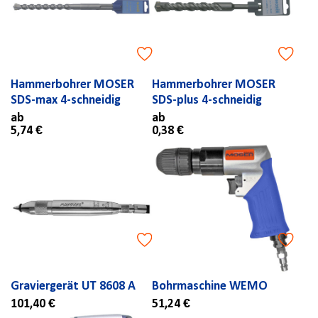
Hammerbohrer MOSER
Hammerbohrer MOSER
SDS-max 4-schneidig
SDS-plus 4-schneidig
ab
ab
5,74 €
0,38 €
Graviergerät UT 8608 A
Bohrmaschine WEMO
101,40 €
51,24 €