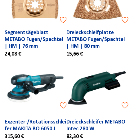
Segmentsägeblatt
Dreieckschleifplatte
METABO Fugen/Spachtel
METABO Fugen/Spachtel
| HM | 76 mm
| HM | 80 mm
24,08 €
15,66 €
Exzenter-/Rotationsschlei
Dreieckschleifer METABO
fer MAKITA BO 6050 J
Intec 280 W
315,60 €
82,30 €