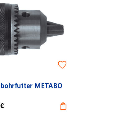
zbohrfutter METABO
 €