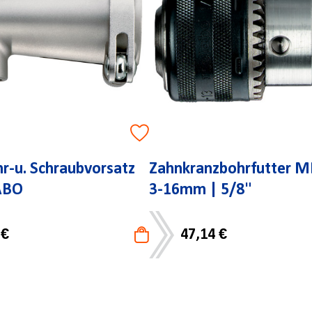
r-u. Schraubvorsatz
Zahnkranzbohrfutter 
ABO
3-16mm | 5/8"
 €
47,14 €