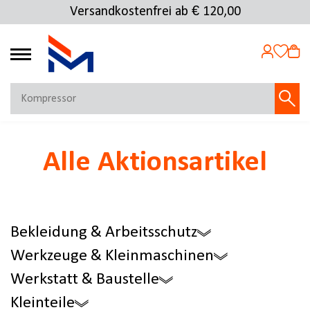
Versandkostenfrei ab € 120,00
Kostenlose Rücksendung
4.72
MEIN KONTO
Alle Aktionsartikel
Jetzt anmelden
NEU BEI FMOSER?
Jetzt registrieren
Bekleidung & Arbeitsschutz
Werkzeuge & Kleinmaschinen
Werkstatt & Baustelle
Kleinteile