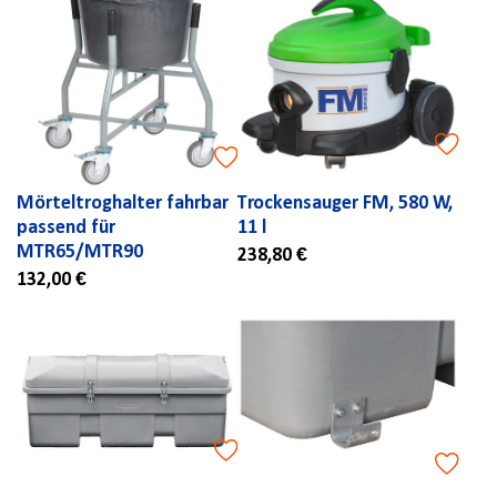
Mörteltroghalter fahrbar
Trockensauger FM, 580 W,
passend für
11 l
MTR65/MTR90
238,80 €
132,00 €