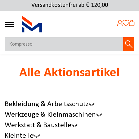
Versandkostenfrei ab € 120,00
Kostenlose Rücksendung
4.69
MEIN KONTO
Alle Aktionsartikel
Jetzt anmelden
NEU BEI FMOSER?
Jetzt registrieren
Bekleidung & Arbeitsschutz
Werkzeuge & Kleinmaschinen
Werkstatt & Baustelle
Kleinteile