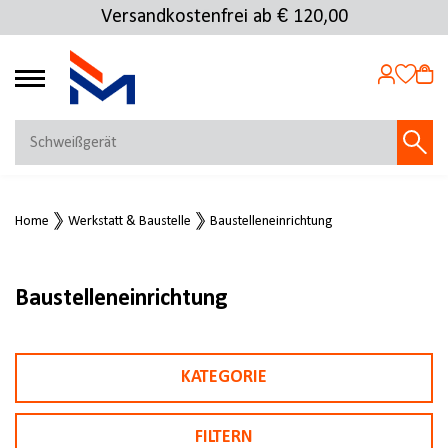
Versandkostenfrei ab € 120,00
4.69
MEIN KONTO
Home
Werkstatt & Baustelle
Baustelleneinrichtung
Jetzt anmelden
NEU BEI FMOSER?
Jetzt registrieren
Baustelleneinrichtung
KATEGORIE
FILTERN