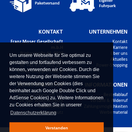
KONTAKT
UNTERNEHMEN
Franz Moser Gesellschaft
Kontakt
m.b.H
Karriere
Bünkerstraße 44,
9800
Über uns
Um unsere Webseite für Sie optimal zu
Spittal/Drau
Aktuelles
gestalten und fortlaufend verbessern zu
Tel.
+43 4762 5401 287
Power-Shopping
können, verwenden wir Cookies. Durch die
E-Mail:
shop@fmoser.at
weitere Nutzung der Webseite stimmen Sie
der Verwendung von Cookies (dies
SICHER EINKAUFEN
INFORMATIONEN
beinhaltet auch Google Double Click und
sichere Zahlung mit SSL
Bestellablauf
AdSense Cookies) zu. Weitere Informationen
14 Tage Widerrufsrecht
Versand & Widerruf
zu Cookies erhalten Sie in unserer
Käuferschutz
Zahlungsmöglichkeiten
Datenschutzerklärung
Datenschutz
Werbematerial
Verstanden