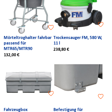
Mörteltroghalter fahrbar
Trockensauger FM, 580 W,
passend für
11 l
MTR65/MTR90
238,80 €
132,00 €
Fahrzeugbox
Befestigung für