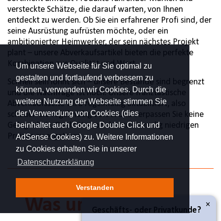
versteckte Schätze, die darauf warten, von Ihnen
entdeckt zu werden. Ob Sie ein erfahrener Profi sind, der
seine Ausrüstung aufrüsten möchte, oder ein
ambitionierter Heimwerker, der sein nächstes Projekt
plant – unsere Abverkaufsartikel bieten die perfekte
Kombination aus Qualität und Wert.
Um unsere Webseite für Sie optimal zu
gestalten und fortlaufend verbessern zu
Schnell sein lohnt sich – unsere Bestände sind begrenzt
können, verwenden wir Cookies. Durch die
und die Nachfrage ist hoch. Unsere franztastische
weitere Nutzung der Webseite stimmen Sie
Abverkaufsseite wird regelmäßig aktualisiert, also
der Verwendung von Cookies (dies
schauen Sie regelmäßig vorbei und verpassen Sie keine
beinhaltet auch Google Double Click und
Gelegenheit, Qualitätsprodukte zu einmalig niedrigen
Preisen zu ergattern.
AdSense Cookies) zu. Weitere Informationen
zu Cookies erhalten Sie in unserer
Datenschutzerklärung
Verstanden
Was unsere Kunden
×
Geschäfts- oder Privatkunde?