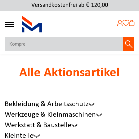
Versandkostenfrei ab € 120,00
Kostenlose Rücksendung
4.69
MEIN KONTO
Alle Aktionsartikel
Jetzt anmelden
NEU BEI FMOSER?
Jetzt registrieren
Bekleidung & Arbeitsschutz
Werkzeuge & Kleinmaschinen
Werkstatt & Baustelle
Kleinteile