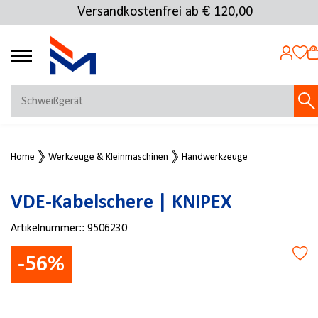
Versandkostenfrei ab € 120,00
4.72
MEIN KONTO
Home
Werkzeuge & Kleinmaschinen
Handwerkzeuge
Jetzt anmelden
NEU BEI FMOSER?
VDE-Kabelschere | KNIPEX
Jetzt registrieren
Artikelnummer::
9506230
-56%