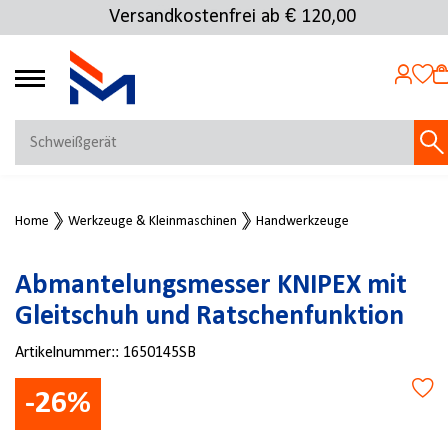
Versandkostenfrei ab € 120,00
4.69
MEIN KONTO
Home
Werkzeuge & Kleinmaschinen
Handwerkzeuge
Jetzt anmelden
NEU BEI FMOSER?
Abmantelungsmesser KNIPEX mit
Jetzt registrieren
Gleitschuh und Ratschenfunktion
Artikelnummer::
1650145SB
-26%