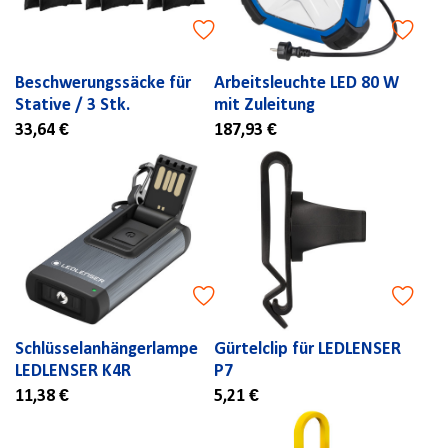
Beschwerungssäcke für
Arbeitsleuchte LED 80 W
Stative / 3 Stk.
mit Zuleitung
33,64 €
187,93 €
Schlüsselanhängerlampe
Gürtelclip für LEDLENSER
LEDLENSER K4R
P7
11,38 €
5,21 €