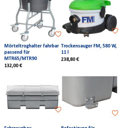
Mörteltroghalter fahrbar
Trockensauger FM, 580 W,
passend für
11 l
MTR65/MTR90
238,80 €
132,00 €