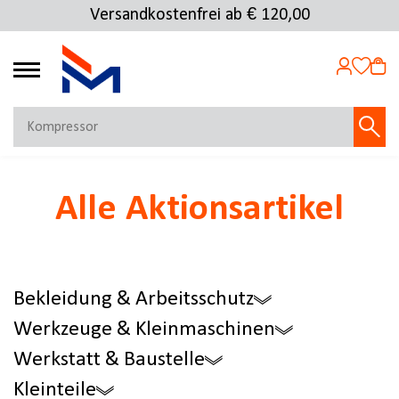
Versandkostenfrei ab € 120,00
Kostenlose Rücksendung
4.69
MEIN KONTO
Alle Aktionsartikel
Jetzt anmelden
NEU BEI FMOSER?
Jetzt registrieren
Bekleidung & Arbeitsschutz
Werkzeuge & Kleinmaschinen
Werkstatt & Baustelle
Kleinteile