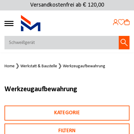
Versandkostenfrei ab € 120,00
4.69
MEIN KONTO
Home
Werkstatt & Baustelle
Werkzeugaufbewahrung
Jetzt anmelden
NEU BEI FMOSER?
Jetzt registrieren
Werkzeugaufbewahrung
KATEGORIE
FILTERN