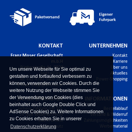
KONTAKT
UNTERNEHMEN
Franz Moser Gesellschaft
Kontakt
m.b.H
Karriere
Bünkerstraße 44,
9800
Über uns
Um unsere Webseite für Sie optimal zu
Spittal/Drau
Aktuelles
gestalten und fortlaufend verbessern zu
Tel.
+43 4762 5401 287
Power-Shopping
können, verwenden wir Cookies. Durch die
E-Mail:
shop@fmoser.at
weitere Nutzung der Webseite stimmen Sie
der Verwendung von Cookies (dies
SICHER EINKAUFEN
INFORMATIONEN
beinhaltet auch Google Double Click und
sichere Zahlung mit SSL
Bestellablauf
AdSense Cookies) zu. Weitere Informationen
14 Tage Widerrufsrecht
Versand & Widerruf
zu Cookies erhalten Sie in unserer
Käuferschutz
Zahlungsmöglichkeiten
Datenschutzerklärung
Datenschutz
Werbematerial