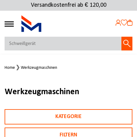
Versandkostenfrei ab € 120,00
4.72
MEIN KONTO
Home
Werkzeugmaschinen
Jetzt anmelden
NEU BEI FMOSER?
Jetzt registrieren
Werkzeugmaschinen
KATEGORIE
FILTERN