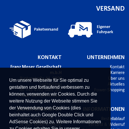
VERSAND
KONTAKT
UNTERNEHMEN
Franz Moser Gesellschaft
Kontakt
m.b.H
Karriere
Bünkerstraße 44,
9800
Über uns
Um unsere Webseite für Sie optimal zu
Spittal/Drau
Aktuelles
gestalten und fortlaufend verbessern zu
Tel.
+43 4762 5401 265
Power-Shopping
können, verwenden wir Cookies. Durch die
E-Mail:
wzm@fmoser.at
weitere Nutzung der Webseite stimmen Sie
der Verwendung von Cookies (dies
SICHER EINKAUFEN
INFORMATIONEN
beinhaltet auch Google Double Click und
sichere Zahlung mit SSL
Bestellablauf
AdSense Cookies) zu. Weitere Informationen
14 Tage Widerrufsrecht
Versand & Widerruf
zu Cookies erhalten Sie in unserer