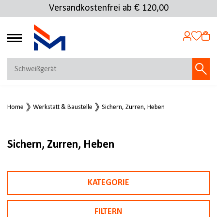
Versandkostenfrei ab € 120,00
4.69
MEIN KONTO
Home
Werkstatt & Baustelle
Sichern, Zurren, Heben
Jetzt anmelden
NEU BEI FMOSER?
Jetzt registrieren
Sichern, Zurren, Heben
KATEGORIE
FILTERN