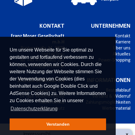
KONTAKT
UNTERNEHMEN
Franz Moser Gesellschaft
Kontakt
m.b.H
Karriere
Bünkerstraße 44,
9800
Über uns
Um unsere Webseite für Sie optimal zu
Spittal/Drau
Aktuelles
gestalten und fortlaufend verbessern zu
Tel.
+43 4762 5401 287
Power-Shopping
können, verwenden wir Cookies. Durch die
E-Mail:
shop@fmoser.at
weitere Nutzung der Webseite stimmen Sie
der Verwendung von Cookies (dies
SICHER EINKAUFEN
INFORMATIONEN
beinhaltet auch Google Double Click und
sichere Zahlung mit SSL
Bestellablauf
AdSense Cookies) zu. Weitere Informationen
14 Tage Widerrufsrecht
Versand & Widerruf
zu Cookies erhalten Sie in unserer
Käuferschutz
Zahlungsmöglichkeiten
Datenschutzerklärung
Datenschutz
Werbematerial
Verstanden
×
Impressum
Privatsphäre und Datenschutz
AGB