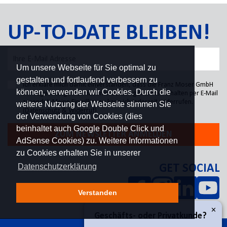
UP-TO-DATE BLEIBEN!
Um unsere Webseite für Sie optimal zu
gestalten und fortlaufend verbessern zu
Ich erkläre mich damit einverstanden, dass die Franz Moser GmbH
können, verwenden wir Cookies. Durch die
mir regelmäßig Informationen zu den genannten Inhalten per E-Mail
zusendet. Meine Einwilligung kann ich jederzeit widerrufen.
weitere Nutzung der Webseite stimmen Sie
(Datenschutz & Widerruf)
der Verwendung von Cookies (dies
beinhaltet auch Google Double Click und
ZUM NEWSLETTER ANMELDEN
AdSense Cookies) zu. Weitere Informationen
zu Cookies erhalten Sie in unserer
Datenschutzerklärung
GET SOCIAL
Verstanden
×
Geschäfts- oder Privatkunde?