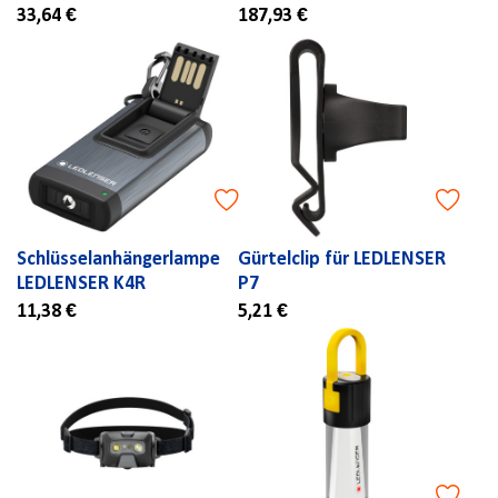
33,64 €
187,93 €
Schlüsselanhängerlampe
Gürtelclip für LEDLENSER
LEDLENSER K4R
P7
11,38 €
5,21 €