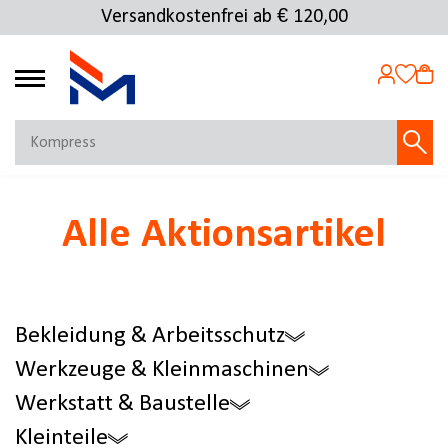
Versandkostenfrei ab € 120,00
Kostenlose Rücksendung
4.72
MEIN KONTO
Alle Aktionsartikel
Jetzt anmelden
NEU BEI FMOSER?
Jetzt registrieren
Bekleidung & Arbeitsschutz
Werkzeuge & Kleinmaschinen
Werkstatt & Baustelle
Kleinteile