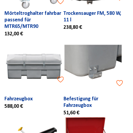
Mörteltroghalter fahrbar
Trockensauger FM, 580 W,
passend für
11 l
MTR65/MTR90
238,80 €
132,00 €
Fahrzeugbox
Befestigung für
Fahrzeugbox
588,00 €
51,60 €