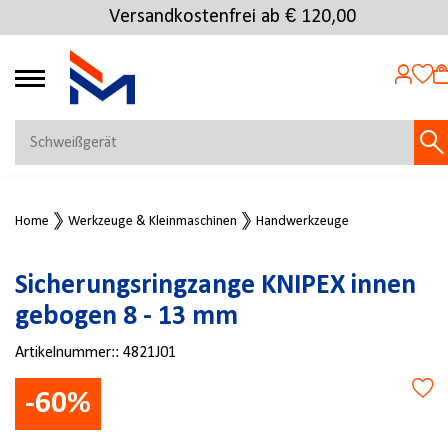
Versandkostenfrei ab € 120,00
4.72
MEIN KONTO
Home
Werkzeuge & Kleinmaschinen
Handwerkzeuge
Jetzt anmelden
NEU BEI FMOSER?
Sicherungsringzange KNIPEX innen
Jetzt registrieren
gebogen 8 - 13 mm
Artikelnummer::
4821J01
-60%