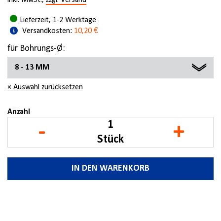
inkl. MwSt.,
zzgl. Versand
Lieferzeit, 1-2 Werktage
Versandkosten:
10,20 €
für Bohrungs-Ø:
8 - 13 MM
× Auswahl zurücksetzen
8 - 13 MM
12 - 25 MM
Anzahl
-
+
19 - 60 MM
Stück
40 - 100 MM
IN DEN WARENKORB
85 - 140 MM