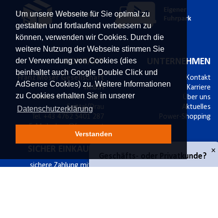
Um unsere Webseite für Sie optimal zu
gestalten und fortlaufend verbessern zu
können, verwenden wir Cookies. Durch die
weitere Nutzung der Webseite stimmen Sie
der Verwendung von Cookies (dies
KONTAKT
UNTERNEHMEN
beinhaltet auch Google Double Click und
Franz Moser Gesellschaft
Kontakt
AdSense Cookies) zu. Weitere Informationen
m.b.H
Karriere
zu Cookies erhalten Sie in unserer
Bünkerstraße 44,
9800
Über uns
Spittal/Drau
Aktuelles
Datenschutzerklärung
Tel.
+43 4762 5401 287
Power-Shopping
E-Mail:
shop@fmoser.at
Verstanden
SICHER EINKAUFEN
INFORMATIONEN
×
Geschäfts- oder Privatkunde?
sichere Zahlung mit SSL
Bestellablauf
14 Tage Widerrufsrecht
Versand & Widerruf
Käuferschutz
Zahlungsmöglichkeiten
Geschäftskunde
Datenschutz
Werbematerial
Privatkunde