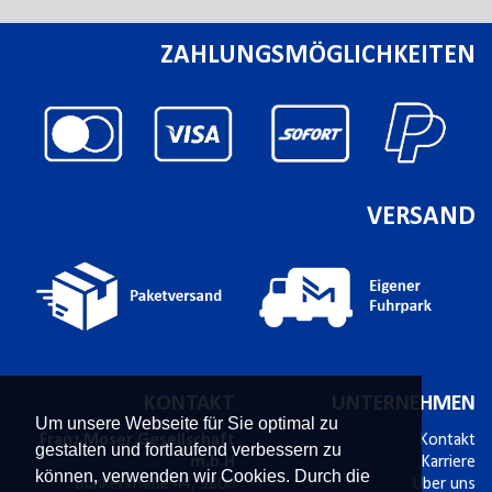
ZAHLUNGSMÖGLICHKEITEN
VERSAND
KONTAKT
UNTERNEHMEN
Um unsere Webseite für Sie optimal zu
Franz Moser Gesellschaft
Kontakt
gestalten und fortlaufend verbessern zu
m.b.H
Karriere
können, verwenden wir Cookies. Durch die
Bünkerstraße 44,
9800
Über uns