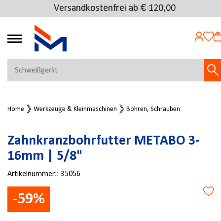
Versandkostenfrei ab € 120,00
Über 25.000 Artikel
4.72
MEIN KONTO
Home
Werkzeuge & Kleinmaschinen
Bohren, Schrauben
Jetzt anmelden
NEU BEI FMOSER?
Zahnkranzbohrfutter METABO 3-
Jetzt registrieren
16mm | 5/8"
Artikelnummer::
35056
-59%