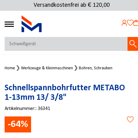
Versandkostenfrei ab € 120,00
Über 25.000 Artikel
4.69
MEIN KONTO
Home
Werkzeuge & Kleinmaschinen
Bohren, Schrauben
Jetzt anmelden
NEU BEI FMOSER?
Schnellspannbohrfutter METABO
Jetzt registrieren
1-13mm 13/ 3/8"
Artikelnummer::
36341
-64%