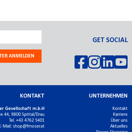
GET SOCIAL
TER ANMELDEN
KONTAKT
UNTERNEHMEN
er Gesellschaft m.b.H
Kontakt
ße 44,
9800
Spittal/Drau
Karriere
Tel.
+43 4762 5401
Über uns
E-Mail:
shop@fmoser.at
Aktuelles