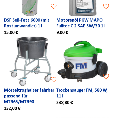
DSF Seil-Fett 6000 (mit
Motorenöl PKW MAPO
Rostumwandler) 1 l
Fulltec C 2 SAE 5W/30 1 l
15,00 €
9,00 €
Mörteltroghalter fahrbar
Trockensauger FM, 580 W,
passend für
11 l
MTR65/MTR90
238,80 €
132,00 €