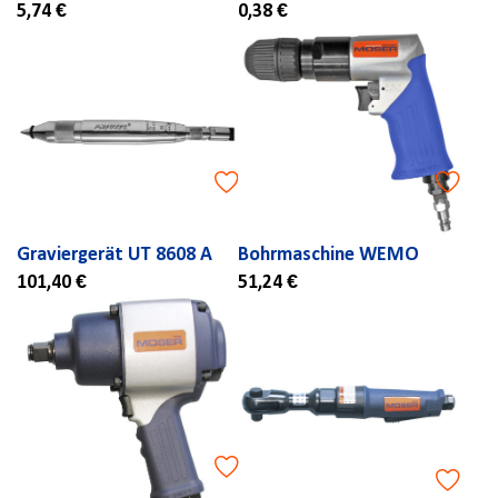
5,74 €
0,38 €
Graviergerät UT 8608 A
Bohrmaschine WEMO
101,40 €
51,24 €