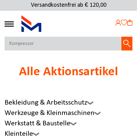
Versandkostenfrei ab € 120,00
Kostenlose Rücksendung
4.72
MEIN KONTO
Alle Aktionsartikel
Jetzt anmelden
NEU BEI FMOSER?
Jetzt registrieren
Bekleidung & Arbeitsschutz
Werkzeuge & Kleinmaschinen
Werkstatt & Baustelle
Kleinteile