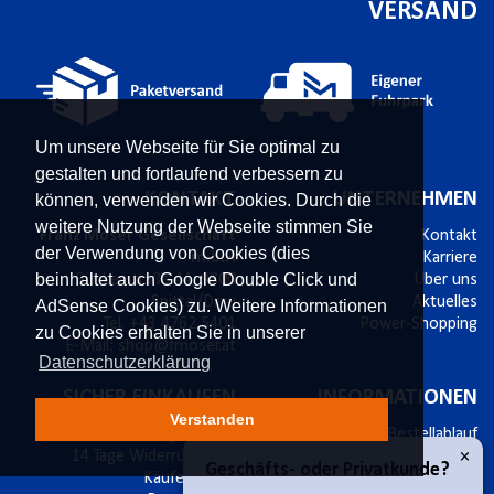
VERSAND
Um unsere Webseite für Sie optimal zu
gestalten und fortlaufend verbessern zu
KONTAKT
UNTERNEHMEN
können, verwenden wir Cookies. Durch die
weitere Nutzung der Webseite stimmen Sie
Franz Moser Gesellschaft
Kontakt
der Verwendung von Cookies (dies
m.b.H
Karriere
beinhaltet auch Google Double Click und
Bünkerstraße 44,
9800
Über uns
Spittal/Drau
Aktuelles
AdSense Cookies) zu. Weitere Informationen
Tel.
+43 4762 5401
Power-Shopping
zu Cookies erhalten Sie in unserer
E-Mail:
shop@fmoser.at
Datenschutzerklärung
SICHER EINKAUFEN
INFORMATIONEN
Verstanden
sichere Zahlung mit SSL
Bestellablauf
×
14 Tage Widerrufsrecht
Versand & Widerruf
Geschäfts- oder Privatkunde?
Käuferschutz
Zahlungsmöglichkeiten