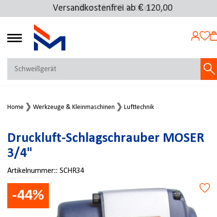
Versandkostenfrei ab € 120,00
Über 25.000 Artikel
4.69
MEIN KONTO
Home
Werkzeuge & Kleinmaschinen
Lufttechnik
Jetzt anmelden
NEU BEI FMOSER?
Druckluft-Schlagschrauber MOSER
Jetzt registrieren
3/4"
Artikelnummer::
SCHR34
-44%