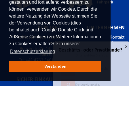
gestalten und fortlaufend verbessern zu
können, verwenden wir Cookies. Durch die
weitere Nutzung der Webseite stimmen Sie
der Verwendung von Cookies (dies
KONTAKT
UNTERNEHMEN
beinhaltet auch Google Double Click und
AdSense Cookies) zu. Weitere Informationen
Franz Moser Gesellschaft
Kontakt
m.b.H
Karriere
zu Cookies erhalten Sie in unserer
Bünkerstraße 44,
9800
Über uns
Datenschutzerklärung
Spittal/Drau
Aktuelles
Tel.
+43 4762 5401 287
Power-Shopping
E-Mail:
shop@fmoser.at
Verstanden
SICHER EINKAUFEN
INFORMATIONEN
×
Geschäfts- oder Privatkunde?
sichere Zahlung mit SSL
Bestellablauf
14 Tage Widerrufsrecht
Versand & Widerruf
Käuferschutz
Zahlungsmöglichkeiten
Geschäftskunde
Datenschutz
Werbematerial
Privatkunde