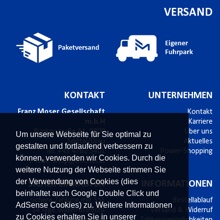
VERSAND
KONTAKT
UNTERNEHMEN
Franz Moser Gesellschaft
Kontakt
m.b.H
Karriere
Bünkerstraße 44,
9800
Über uns
Um unsere Webseite für Sie optimal zu
Spittal/Drau
Aktuelles
gestalten und fortlaufend verbessern zu
Tel.
+43 4762 5401
Power-Shopping
können, verwenden wir Cookies. Durch die
E-Mail:
shop@fmoser.at
weitere Nutzung der Webseite stimmen Sie
der Verwendung von Cookies (dies
SICHER EINKAUFEN
INFORMATIONEN
beinhaltet auch Google Double Click und
sichere Zahlung mit SSL
Bestellablauf
AdSense Cookies) zu. Weitere Informationen
14 Tage Widerrufsrecht
Versand & Widerruf
zu Cookies erhalten Sie in unserer