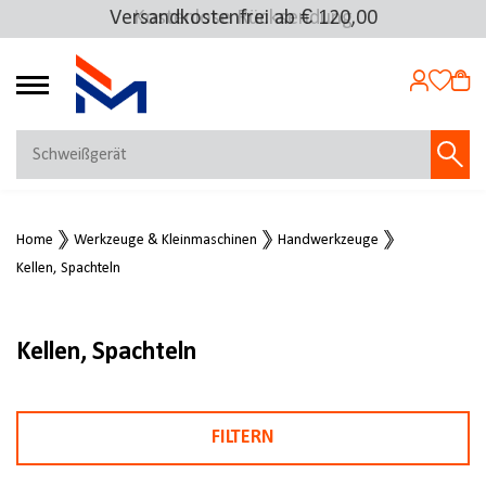
Versandkostenfrei ab € 120,00
Kostenlose Rücksendung
4.72
MEIN KONTO
Home
Werkzeuge & Kleinmaschinen
Handwerkzeuge
Jetzt anmelden
Kellen, Spachteln
NEU BEI FMOSER?
Jetzt registrieren
Kellen, Spachteln
FILTERN