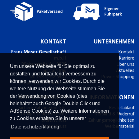
KONTAKT
UNTERNEHMEN
Franz Moser Gesellschaft
Kontakt
m.b.H
Karriere
Bünkerstraße 44,
9800
Über uns
Um unsere Webseite für Sie optimal zu
Spittal/Drau
Aktuelles
gestalten und fortlaufend verbessern zu
Tel.
+43 4762 5401
Power-Shopping
können, verwenden wir Cookies. Durch die
E-Mail:
shop@fmoser.at
weitere Nutzung der Webseite stimmen Sie
der Verwendung von Cookies (dies
SICHER EINKAUFEN
INFORMATIONEN
beinhaltet auch Google Double Click und
sichere Zahlung mit SSL
Bestellablauf
AdSense Cookies) zu. Weitere Informationen
14 Tage Widerrufsrecht
Versand & Widerruf
zu Cookies erhalten Sie in unserer
Käuferschutz
Zahlungsmöglichkeiten
Datenschutzerklärung
Datenschutz
Werbematerial