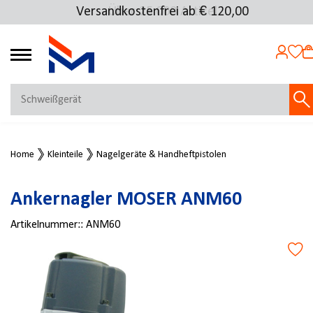
Versandkostenfrei ab € 120,00
Über 25.000 Artikel
4.69
MEIN KONTO
Home
Kleinteile
Nagelgeräte & Handheftpistolen
Jetzt anmelden
NEU BEI FMOSER?
Ankernagler MOSER ANM60
Jetzt registrieren
Artikelnummer::
ANM60