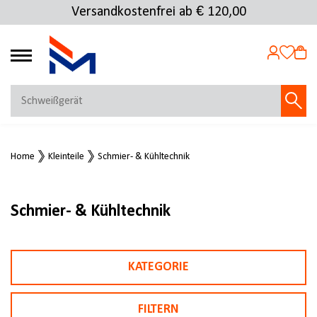
Versandkostenfrei ab € 120,00
4.72
MEIN KONTO
Home
Kleinteile
Schmier- & Kühltechnik
Jetzt anmelden
NEU BEI FMOSER?
Jetzt registrieren
Schmier- & Kühltechnik
KATEGORIE
FILTERN