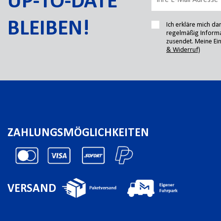
UP-TO-DATE
BLEIBEN!
Ich erkläre mich d
regelmäßig Informa
zusendet. Meine Ein
& Widerruf)
ZAHLUNGSMÖGLICHKEITEN
VERSAND