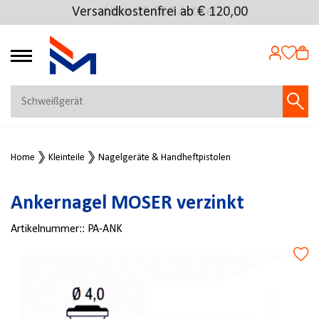
Versandkostenfrei ab € 120,00
Über 25.000 Artikel
4.72
MEIN KONTO
Home
Kleinteile
Nagelgeräte & Handheftpistolen
Jetzt anmelden
NEU BEI FMOSER?
Ankernagel MOSER verzinkt
Jetzt registrieren
Artikelnummer::
PA-ANK