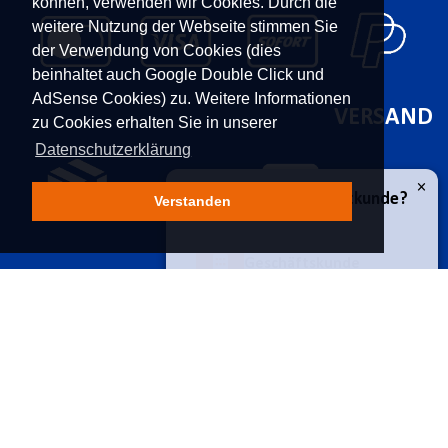
können, verwenden wir Cookies. Durch die
weitere Nutzung der Webseite stimmen Sie
der Verwendung von Cookies (dies
beinhaltet auch Google Double Click und
AdSense Cookies) zu. Weitere Informationen
VERSAND
zu Cookies erhalten Sie in unserer
Datenschutzerklärung
Verstanden
×
Geschäfts- oder Privatkunde?
KONTAKT
UNTERNEHMEN
Geschäftskunde
Franz Moser Gesellschaft
Kontakt
m.b.H
Karriere
Bünkerstraße 44,
9800
Über uns
Privatkunde
Spittal/Drau
Aktuelles
Tel.
+43 4762 5401 287
Power-Shopping
E-Mail:
shop@fmoser.at