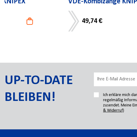
VDE-Kombizange KNIPEX
49,74 €
UP-TO-DATE
BLEIBEN!
Ich erkläre mich d
regelmäßig Informa
zusendet. Meine Ein
& Widerruf)