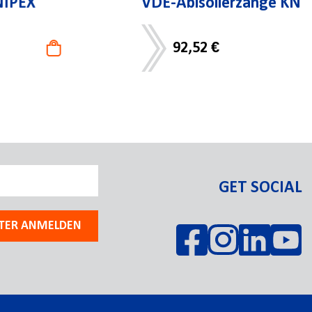
VDE-Abisolierzange KNIPEX
92,52 €
GET SOCIAL
TER ANMELDEN