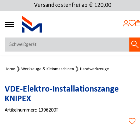
Versandkostenfrei ab € 120,00
4.72
MEIN KONTO
Home
Werkzeuge & Kleinmaschinen
Handwerkzeuge
Jetzt anmelden
NEU BEI FMOSER?
VDE-Elektro-Installationszange
Jetzt registrieren
KNIPEX
Artikelnummer::
1396200T