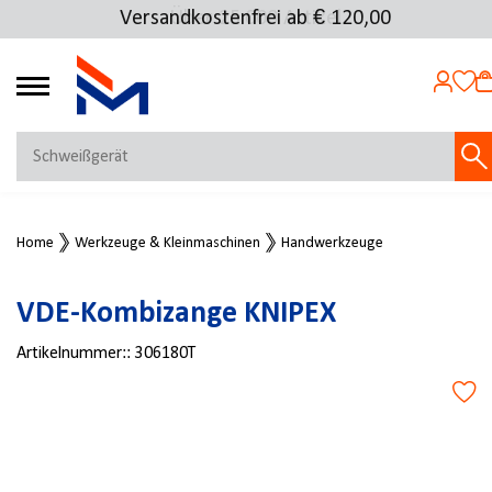
Versandkostenfrei ab € 120,00
Über 25.000 Artikel
4.69
MEIN KONTO
Home
Werkzeuge & Kleinmaschinen
Handwerkzeuge
Jetzt anmelden
NEU BEI FMOSER?
VDE-Kombizange KNIPEX
Jetzt registrieren
Artikelnummer::
306180T