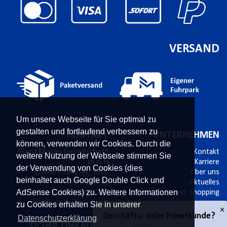
VERSAND
Um unsere Webseite für Sie optimal zu
gestalten und fortlaufend verbessern zu
KONTAKT
UNTERNEHMEN
können, verwenden wir Cookies. Durch die
Franz Moser Gesellschaft
Kontakt
weitere Nutzung der Webseite stimmen Sie
m.b.H
Karriere
der Verwendung von Cookies (dies
Bünkerstraße 44,
9800
Über uns
beinhaltet auch Google Double Click und
Spittal/Drau
Aktuelles
AdSense Cookies) zu. Weitere Informationen
Tel.
+43 4762 5401 287
Power-Shopping
E-Mail:
shop@fmoser.at
zu Cookies erhalten Sie in unserer
Datenschutzerklärung
SICHER EINKAUFEN
INFORMATIONEN