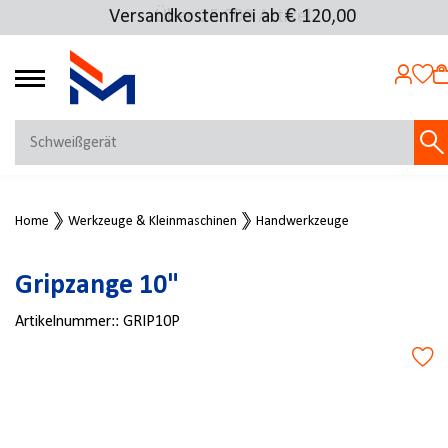
Versandkostenfrei ab € 120,00
Über 25.000 Artikel
4.72
MEIN KONTO
Home
Werkzeuge & Kleinmaschinen
Handwerkzeuge
Jetzt anmelden
NEU BEI FMOSER?
Gripzange 10"
Jetzt registrieren
Artikelnummer::
GRIP10P