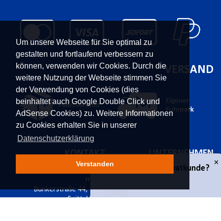
Um unsere Webseite für Sie optimal zu
gestalten und fortlaufend verbessern zu
können, verwenden wir Cookies. Durch die
VERSAND
weitere Nutzung der Webseite stimmen Sie
der Verwendung von Cookies (dies
beinhaltet auch Google Double Click und
AdSense Cookies) zu. Weitere Informationen
zu Cookies erhalten Sie in unserer
Datenschutzerklärung
KONTAKT
UNTERNEHMEN
Verstanden
Franz Moser Gesellschaft
Kontakt
m.b.H
Karriere
×
Geschäfts- oder Privatkunde?
Bünkerstraße 44,
9800
Über uns
Spittal/Drau
Aktuelles
Tel.
+43 4762 5401 287
Power-Shopping
Geschäftskunde
E-Mail:
shop@fmoser.at