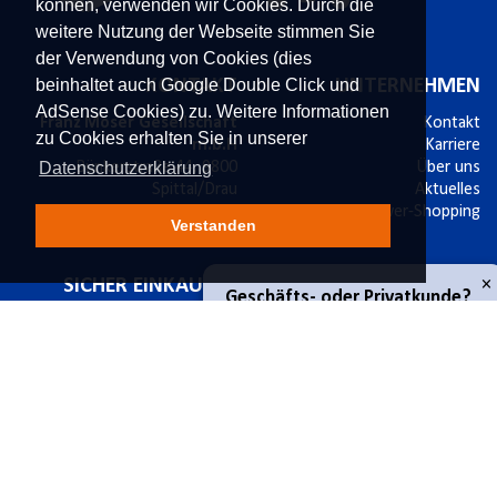
können, verwenden wir Cookies. Durch die
weitere Nutzung der Webseite stimmen Sie
der Verwendung von Cookies (dies
beinhaltet auch Google Double Click und
KONTAKT
UNTERNEHMEN
AdSense Cookies) zu. Weitere Informationen
Franz Moser Gesellschaft
Kontakt
zu Cookies erhalten Sie in unserer
m.b.H
Karriere
Datenschutzerklärung
Bünkerstraße 44,
9800
Über uns
Spittal/Drau
Aktuelles
Tel.
+43 4762 5401 287
Power-Shopping
Verstanden
E-Mail:
shop@fmoser.at
×
Geschäfts- oder Privatkunde?
SICHER EINKAUFEN
INFORMATIONEN
sichere Zahlung mit SSL
Bestellablauf
14 Tage Widerrufsrecht
Versand & Widerruf
Geschäftskunde
Käuferschutz
Zahlungsmöglichkeiten
Datenschutz
Werbematerial
Privatkunde
Impressum
Privatsphäre und Datenschutz
AGB