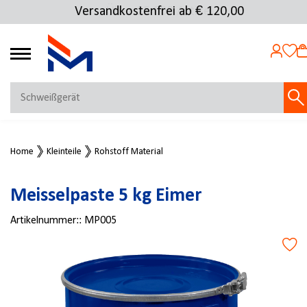
Versandkostenfrei ab € 120,00
Über 25.000 Artikel
4.72
MEIN KONTO
Home
Kleinteile
Rohstoff Material
Jetzt anmelden
NEU BEI FMOSER?
Meisselpaste 5 kg Eimer
Jetzt registrieren
Artikelnummer::
MP005