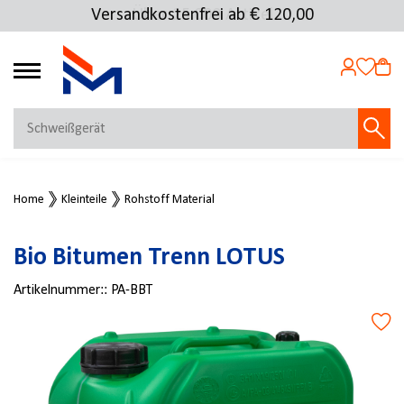
Versandkostenfrei ab € 120,00
Über 25.000 Artikel
4.69
MEIN KONTO
Home
Kleinteile
Rohstoff Material
Jetzt anmelden
NEU BEI FMOSER?
Bio Bitumen Trenn LOTUS
Jetzt registrieren
Artikelnummer::
PA-BBT