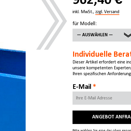
962,40 €
inkl. MwSt.,
zzgl. Versand
für Modell:
— AUSWÄHLEN —
KNWP 100 HM
Individuelle Bera
KNWP 160 HM
Dieser Artikel erfordert eine i
unsere kompetenten Experten, 
KNWP 60 HM
Ihren spezifischen Anforderung
E-Mail
ANGEBOT ANFR
Bitte wählen Sie eine der oben gen