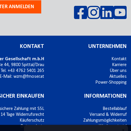
TER ANMELDEN
KONTAKT
UNTERNEHMEN
er Gesellschaft m.b.H
Kontakt
ße 44,
9800
Spittal/Drau
Karriere
Tel.
+43 4762 5401 265
Über uns
E-Mail:
wzm@fmoser.at
Aktuelles
Power-Shopping
SICHER EINKAUFEN
INFORMATIONEN
sichere Zahlung mit SSL
Bestellablauf
14 Tage Widerrufsrecht
Versand & Widerruf
Käuferschutz
Zahlungsmöglichkeiten
Datenschutz
Werbematerial