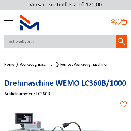
Versandkostenfrei ab € 120,00
Über 25.000 Artikel
4.72
MEIN KONTO
Home
Werkzeugmaschinen
Fernost Werkzeugmaschinen
Jetzt anmelden
NEU BEI FMOSER?
Drehmaschine WEMO LC360B/1000
Jetzt registrieren
Artikelnummer::
LC360B