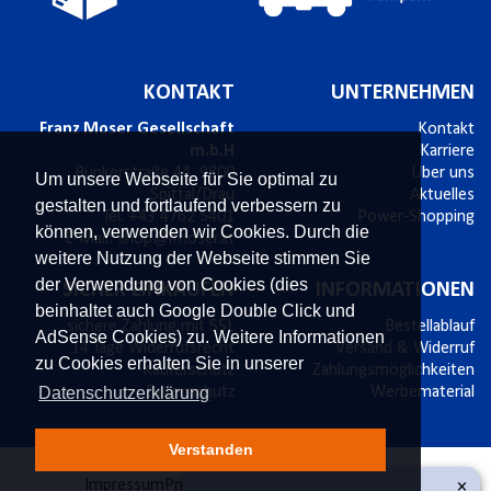
KONTAKT
UNTERNEHMEN
Franz Moser Gesellschaft
Kontakt
m.b.H
Karriere
Bünkerstraße 44,
9800
Über uns
Um unsere Webseite für Sie optimal zu
Spittal/Drau
Aktuelles
gestalten und fortlaufend verbessern zu
Tel.
+43 4762 5401
Power-Shopping
können, verwenden wir Cookies. Durch die
E-Mail:
shop@fmoser.at
weitere Nutzung der Webseite stimmen Sie
der Verwendung von Cookies (dies
SICHER EINKAUFEN
INFORMATIONEN
beinhaltet auch Google Double Click und
sichere Zahlung mit SSL
Bestellablauf
AdSense Cookies) zu. Weitere Informationen
14 Tage Widerrufsrecht
Versand & Widerruf
zu Cookies erhalten Sie in unserer
Käuferschutz
Zahlungsmöglichkeiten
Datenschutzerklärung
Datenschutz
Werbematerial
Verstanden
×
Impressum
Privatsphäre und Datenschutz
AGB