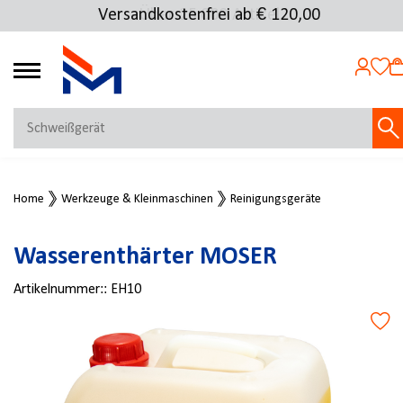
Versandkostenfrei ab € 120,00
Über 25.000 Artikel
4.69
MEIN KONTO
Home
Werkzeuge & Kleinmaschinen
Reinigungsgeräte
Jetzt anmelden
NEU BEI FMOSER?
Wasserenthärter MOSER
Jetzt registrieren
Artikelnummer::
EH10