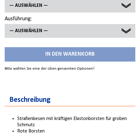
— AUSWÄHLEN —
Ausführung:
400 X 75 MM
— AUSWÄHLEN —
500 X 75 MM
OHNE STIEL
600 X 75 MM
IN DEN WARENKORB
MIT STIEL
Bitte wählen Sie eine der oben genannten Optionen!
MIT STIEL, MIT STIELHALTER
OHNE STIEL, MIT STIELHALTER
Beschreibung
Straßenbesen mit kräftigen Elastonborsten für groben
Schmutz
Rote Borsten