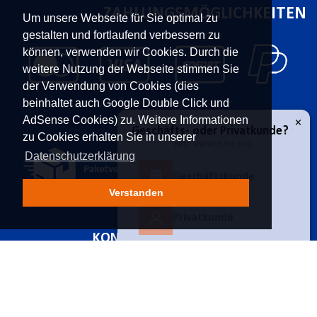
ZAHLUNGSMÖGLICHKEITEN
Um unsere Webseite für Sie optimal zu
gestalten und fortlaufend verbessern zu
können, verwenden wir Cookies. Durch die
weitere Nutzung der Webseite stimmen Sie
der Verwendung von Cookies (dies
beinhaltet auch Google Double Click und
VERSAND
AdSense Cookies) zu. Weitere Informationen
zu Cookies erhalten Sie in unserer
Datenschutzerklärung
Verstanden
×
Geschäfts- oder Privatkunde?
KONTAKT
UNTERNEHMEN
Franz Moser Gesellschaft
Kontakt
m.b.H
Karriere
Geschäftskunde
Bünkerstraße 44,
9800
Über uns
Spittal/Drau
Aktuelles