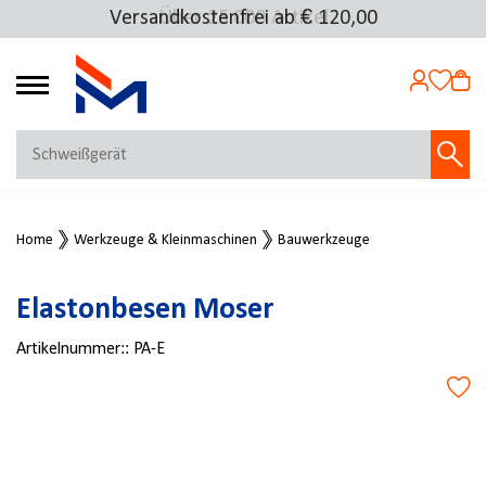
Versandkostenfrei ab € 120,00
Über 25.000 Artikel
4.72
MEIN KONTO
Home
Werkzeuge & Kleinmaschinen
Bauwerkzeuge
Jetzt anmelden
NEU BEI FMOSER?
Elastonbesen Moser
Jetzt registrieren
Artikelnummer::
PA-E