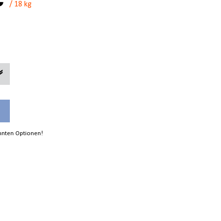
€
/ 18 kg
annten Optionen!