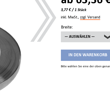
ab 63,36 
3,77 € / 1 Stück
inkl. MwSt.,
zzgl. Versand
Breite:
— AUSWÄHLEN —
13 X 0,5 MM
IN DEN WARENKORB
16 X 0,5 MM
Bitte wählen Sie eine der oben gen
19 X 0,5 MM